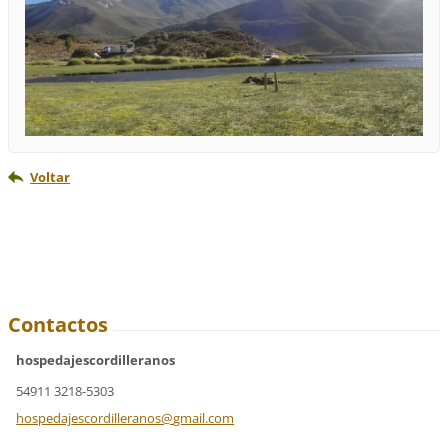
Voltar
Contactos
hospedajescordilleranos
54911 3218-5303
hospedaj
escordil
leranos@
gmail.co
m