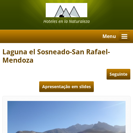
Hoteles en la Naturaleza
Menu
Laguna el Sosneado-San Rafael-
Mendoza
Seguinte
Apresentação em slides