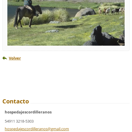
Volver
Contacto
hospedajescordilleranos
54911 3218-5303
hospedaj
escordil
leranos@
gmail.co
m