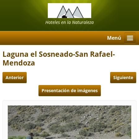
Hoteles en la Naturaleza
Menú
Laguna el Sosneado-San Rafael-
Mendoza
Anterior
Siguiente
Presentación de imágenes