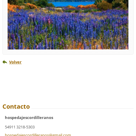
Volver
Contacto
hospedajescordilleranos
54911 3218-5303
hospedaj
escordil
leranos@
gmail.co
m