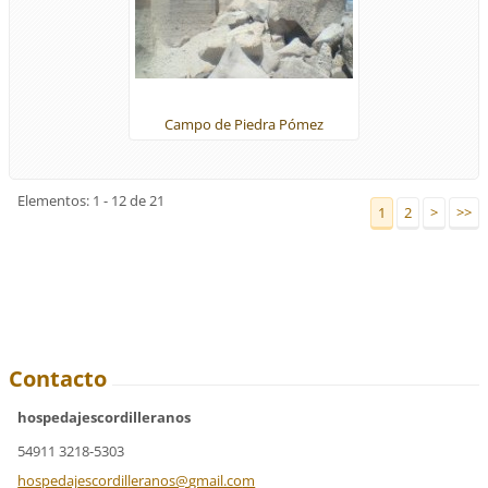
Campo de Piedra Pómez
Elementos: 1 - 12 de 21
1
2
>
>>
Contacto
hospedajescordilleranos
54911 3218-5303
hospedaj
escordil
leranos@
gmail.co
m