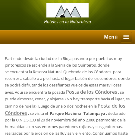
Hoteles en la Naturaleza
Menú
Partiendo desde la ciudad de La Rioja pasando por pueblitos muy
pintorescos se asciende a la Sierra de los Quinteros, donde
se encuentra la Reserva Natural Quebrada de los Cóndores para
recorrer a caballo o a pie, hasta el lugar balcón de los condores, donde
se podrá disfrutar de los desafiantes vuelos de estas maravillosas
Posta de los Cóndores
aves. Aquí se encuentra la posada
, se
puede almorzar, cenar, y alojarse. (No hay transporte hacia el lugar, es
Posta de los
camino de huella). Luego de una o dos noches en la
Cóndores
, se visita el
Parque Nacional Talampaya
, declarado
por la U.N.E.S.C.O el 20 de noviembre del año 2.000 patrimonio de la
humanidad, con sus enormes paredones rojizos, y sus geoformas,
realizadas por la erosión de las lluvias y el viento. Continuamos hasta