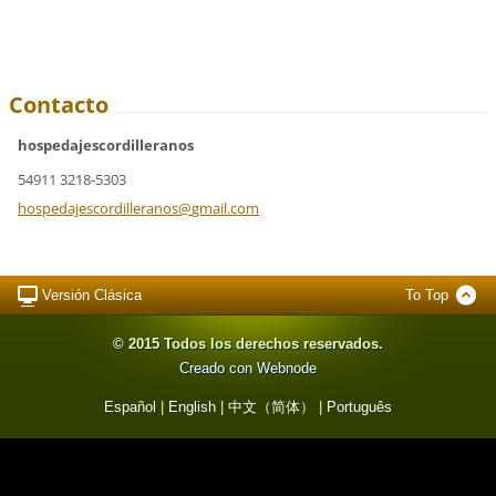
Contacto
hospedajescordilleranos
54911 3218-5303
hospedaj
escordil
leranos@
gmail.co
m
Versión Clásica
To Top
© 2015 Todos los derechos reservados.
Creado con Webnode
Español
|
English
|
中文（简体）
|
Português