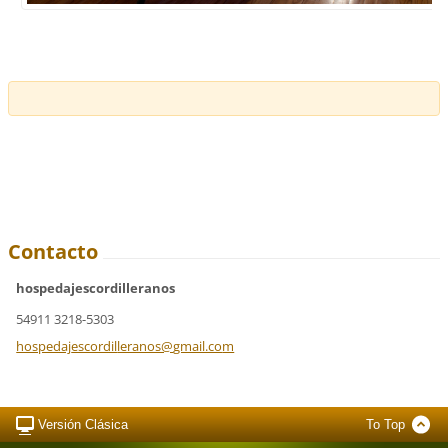
Contacto
hospedajescordilleranos
54911 3218-5303
hospedaj
escordil
leranos@
gmail.co
m
Versión Clásica
To Top