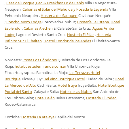
,
Casa del Bosque
,
Bed & Breakfast Lo de Pablo
Villa La Angostura-
Neuquen;
Cabañas el Solar del Mahuida y Posada la Leyenda
Villa
Pehuenia-Neuquén ,
Hostería del Sauquen
Caviahue-Neuquén
;
Poncho Moro Lodge
Corcovado-Chubut;
Hostería La Estepa
,
Hotel
Esplendor
,
Cabañas Alechen
El Calafate-Santa Cruz;
Aguas Arriba
Lodge
Lago del Desierto-Santa Cruz;
Hostería El Pilar
,
Hostería
Infinito Sur El Chalten
,
Hostel Condor de los Andes
El Chaltén-Santa
Cruz.
Noroeste:
Posta Los Cóndores
Quebrada de Los Condores- La
Rioja,
hotelcuestademiranda.com.ar
Villa Unión-La Rioja;
Finca Huayrapuca Famatina-La Rioja;
Las Terrazas Hotel
Boutique
Tilcara-Jujuy;
Del Vino Boutique Hotel
Ciudad de Salta ;
Hotel
La Merced del Alto
Cachi-Salta;
Hotel Iruya
Iruya-Salta;
Hotel Boutique
Portal del Santo
Cafayate-Salta;
Hotel de las Nubes
San Antonio de
Los Cobres-Salta;
Hotel Belén
Belen Catamarca;
Hostería El Rodeo
El
Rodeo-Catamarca
Cordoba:
Hostería La Atalaya
Capilla del Monte