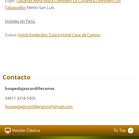
Cuyo:
Cabañas Alma Mora
,
Complejo La Cuyanita
,
Complejo Los
Tabaquillos
Merlo-San Luis
Hoteles en Perú:
Cusco:
Hotel Esplendor Cusco
;
Hotel Casa de Campo
Contacto
hospedajescordilleranos
54911 3218-5303
hospedaj
escordil
leranos@
gmail.co
m
Versión Clásica
To Top