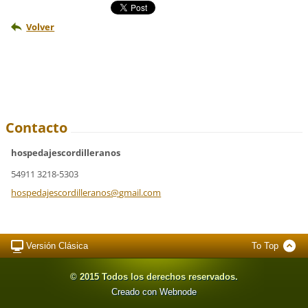
Volver
Contacto
hospedajescordilleranos
54911 3218-5303
hospedaj
escordil
leranos@
gmail.co
m
Versión Clásica
To Top
© 2015 Todos los derechos reservados.
Creado con Webnode